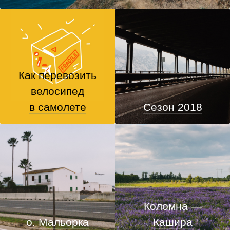
Как перевозить
велосипед
в самолете
Сезон 2018
Коломна —
о. Мальорка
Кашира