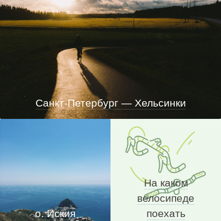
Санкт-Петербург — Хельсинки
На каком
велосипеде
о. Иския
поехать