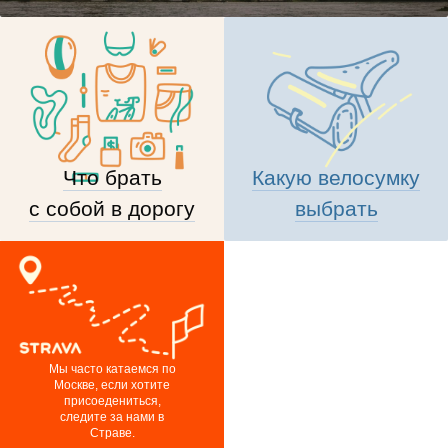
Что брать
Какую велосумку
с собой в дорогу
выбрать
Мы часто катаемся по
Москве, если хотите
присоедениться,
следите за нами в
Страве.