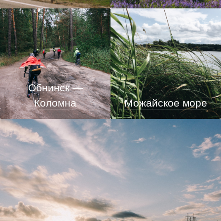
Обнинск —
Коломна
Можайское море